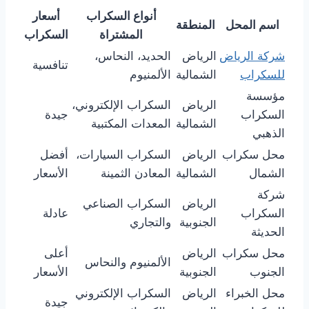
أنواع السكراب
أسعار
اسم المحل
المنطقة
المشتراة
السكراب
شركة الرياض
الرياض
الحديد، النحاس،
تنافسية
للسكراب
الشمالية
الألمنيوم
مؤسسة
الرياض
السكراب الإلكتروني،
السكراب
جيدة
الشمالية
المعدات المكتبية
الذهبي
محل سكراب
الرياض
السكراب السيارات،
أفضل
الشمال
الشمالية
المعادن الثمينة
الأسعار
شركة
الرياض
السكراب الصناعي
السكراب
عادلة
الجنوبية
والتجاري
الحديثة
محل سكراب
الرياض
أعلى
الألمنيوم والنحاس
الجنوب
الجنوبية
الأسعار
محل الخبراء
الرياض
السكراب الإلكتروني
جيدة