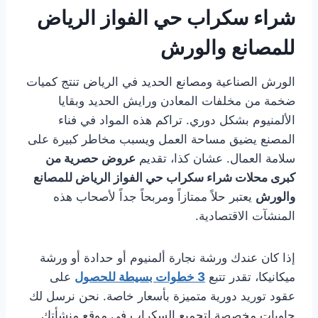
شراء سكراب حي الفواز الرياض
للمصانع والورش
الورش الصناعية ومصانع الحديد في الرياض تنتج كميات
ضخمة من مخلفات المعادن ورايش الحديد وبقايا
الألمنيوم بشكل دوري. تراكم هذه المواد في فناء
المصنع يضيق مساحة العمل ويسبب مخاطر كبيرة على
سلامة العمال. عشان كذا، تقديم
عروض حصرية من
كبرى محلات شراء سكراب حي الفواز الرياض للمصانع
والورش
يعتبر حلاً ممتازاً ومربحاً جداً لأصحاب هذه
المنشآت الاقتصادية.
إذا كان عندك ورشة نجارة ألمنيوم أو حدادة أو ورشة
ميكانيكا، تقدر تتبع
3 خطوات بسيطة للحصول
على
عقود توريد دورية متميزة بأسعار خاصة. نحن نرسل لك
حاويات مخصصة لتجميع السكراب في موقع منشأتك