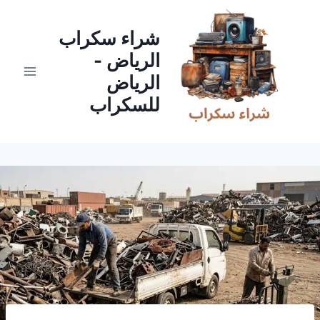
لتجاوز
لى
شراء سكراب
لمحتوى
الرياض -
الرياض
للسكراب