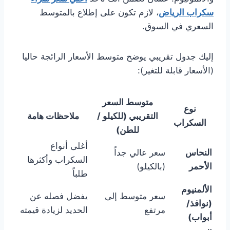
سكراب الرياض
، لازم تكون على إطلاع بالمتوسط
السعري في السوق.
إليك جدول تقريبي يوضح متوسط الأسعار الرائجة حاليا
(الأسعار قابلة للتغير):
متوسط السعر
نوع
التقريبي (للكيلو /
ملاحظات هامة
السكراب
للطن)
أغلى أنواع
النحاس
سعر عالي جداً
السكراب وأكثرها
الأحمر
(بالكيلو)
طلباً
الألمنيوم
سعر متوسط إلى
يفضل فصله عن
(نوافذ/
مرتفع
الحديد لزيادة قيمته
أبواب)