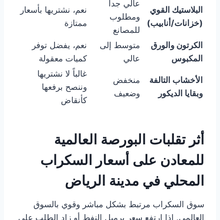
عالي جداً
البلاستيك القوي
نعم، نشتريها بأسعار
ومطلوب
(خزانات/أنابيب)
ممتازة
للمصانع
الكرتون والورق
متوسط إلى
نعم، يفضل توفر
المكبوس
عالي
كميات معقولة
غالباً لا نشتريها
الأخشاب التالفة
منخفض
وننصح برفعها
وبقايا الديكور
وضعيف
كأنقاض
أثر تقلبات البورصة العالمية
للمعادن على أسعار السكراب
المحلي في مدينة الرياض
سوق السكراب مرتبط بشكل مباشر وقوي بالسوق
العالمي. إذا ارتفع سعر برميل النفط أو زاد الطلب على