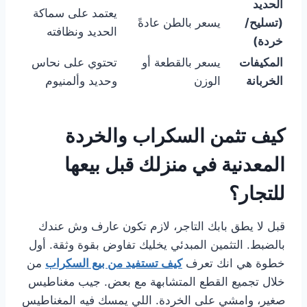
الحديد
يعتمد على سماكة
(تسليح/
يسعر بالطن عادةً
الحديد ونظافته
خردة)
المكيفات
يسعر بالقطعة أو
تحتوي على نحاس
الخربانة
الوزن
وحديد وألمنيوم
كيف تثمن السكراب والخردة
المعدنية في منزلك قبل بيعها
للتجار؟
قبل لا يطق بابك التاجر، لازم تكون عارف وش عندك
بالضبط. التثمين المبدئي يخليك تفاوض بقوة وثقة. أول
خطوة هي انك تعرف
كيف تستفيد من بيع السكراب
من
خلال تجميع القطع المتشابهة مع بعض. جيب مغناطيس
صغير، وامشي على الخردة. اللي يمسك فيه المغناطيس