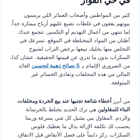
في حي الفواز
كثير من المواطنين وأصحاب العمائر اللي يرممون
بيوتهم يقعون في غلطات تضيع عليهم أرباح ممتازة جداً.
لما تنتهي من أعمال التهديم أو التكسير، تتجمع عندك
أطنان من المواد المختلطة في الموقع. تسرعك في
التخلص منها يخليك تبيعها برخص التراب لشيوخ
السكراب بدون ما تدري عن قيمتها الحقيقية. عشان كذا،
من الضروري الإلمام بـ
5 نصائح ذهبية لتحسين
العائد
المالي من هذه المخلفات وتفادي الخسائر غير
المتوقعة.
من أبرز
أخطاء شائعة تجنبها عند بيع الخردة ومخلفات
البناء للمقاولين
هي ترك الحديد يختلط بالخرسانة
والردم. المقاول يبي يشيل كل شي بسرعة وربما
يحسب لك تكلفة الإزالة بدال ما يعطيك فلوس
السكراب. ركز دايماً على فصل الأنقاض قبل الاتفاق،