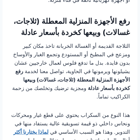
أو أجهزة كهربائية تالفة في فناء منزله.
رفع الأجهزة المنزلية المعطلة (ثلاجات،
غسالات) وبيعها كخردة بأسعار عادلة
الثلاجة القديمة أو الغسالة الخربانة تاخذ مكان كبير
ومزعج في المطبخ أو المستودع وتجمع الغبار والأوساخ
بدون فايدة. بدل ما تدفع فلوس لعمال خارجيين عشان
يشيلونها ويرمونها في الحاوية، تواصل معنا لخدمة
رفع
الأجهزة المنزلية المعطلة (ثلاجات، غسالات) وبيعها
كخردة بأسعار عادلة
ومجزية ترضيك وتخلصك من زحمة
الكراكيب تماماً.
هذا النوع من السكراب يحتوي على قطع غيار ومحركات
ونحاس داخلي ذو قيمة تسويقية عالية يستفاد منها في
التدوير. وهذا هو السبب الأساسي في
لماذا يختارنا أكثر