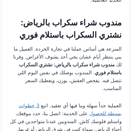
الحديد العالمية.
مندوب شراء سكراب بالرياض:
نشتري السكراب باستلام فوري
السرعة هي أساس عملنا في تجارة الخردة. العميل ما
يبي ينتظر أيام عشان يجي أحد يشوف الأغراض. وفرنا
لك
مندوب شراء سكراب بالرياض: نشتري السكراب
باستلام فوري
. المندوب يوصلك في نفس اليوم اللي
تتصل فيه. يفحص العفش، يوزن، ويعطيك السعر
المناسب.
العملية جداً سهلة وما فيها أي تعقيد. اتبع
3 خطوات
بسيطة للحصول
على الخدمة: اتصل بنا، حدد موقعك،
واستلم فلوسك كاش. المندوبين عندنا متواجدين في كل
أحياء الرياض. سواء كنت في شرق الرياض أو غربها،