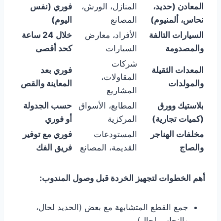
المعادن (حديد،
المنازل، الورش،
فوري (نفس
نحاس، ألمنيوم)
المصانع
اليوم)
السيارات التالفة
الأفراد، معارض
خلال 24 ساعة
والمصدومة
السيارات
كحد أقصى
شركات
المعدات الثقيلة
فوري بعد
المقاولات،
والمولدات
المعاينة والقص
المشاريع
بلاستيك وورق
المطابع، الأسواق
حسب الجدولة
(كميات تجارية)
المركزية
أو فوري
مخلفات الهناجر
المستودعات
فوري مع توفير
والصاج
القديمة، المصانع
فريق الفك
أهم الخطوات لتجهيز الخردة قبل وصول المندوب:
جمع القطع المتشابهة مع بعض (الحديد لحال،
والنحاس لحال).