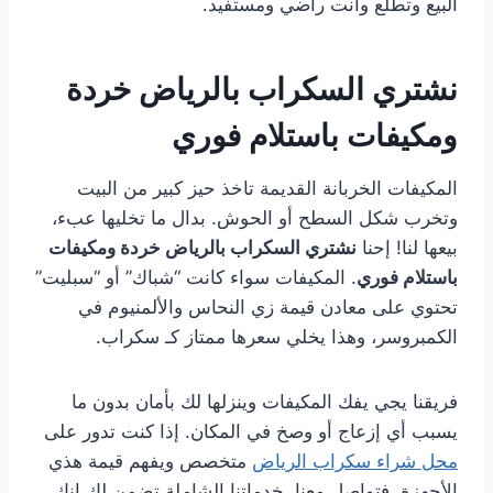
البيع وتطلع وأنت راضي ومستفيد.
نشتري السكراب بالرياض خردة
ومكيفات باستلام فوري
المكيفات الخربانة القديمة تاخذ حيز كبير من البيت
وتخرب شكل السطح أو الحوش. بدال ما تخليها عبء،
بيعها لنا! إحنا
نشتري السكراب بالرياض خردة ومكيفات
باستلام فوري
. المكيفات سواء كانت “شباك” أو “سبليت”
تحتوي على معادن قيمة زي النحاس والألمنيوم في
الكمبروسر، وهذا يخلي سعرها ممتاز كـ سكراب.
فريقنا يجي يفك المكيفات وينزلها لك بأمان بدون ما
يسبب أي إزعاج أو وصخ في المكان. إذا كنت تدور على
محل شراء سكراب الرياض
متخصص ويفهم قيمة هذي
الأجهزة، فتواصل معنا. خدماتنا الشاملة تضمن لك إنك