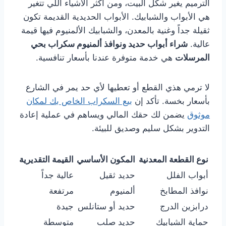
الترميم يغير شكل البيت، ومن أكثر الأشياء اللي تتغير
هي الأبواب والشبابيك. الأبواب الحديدية القديمة تكون
ثقيلة جداً وغنية بالمعدن، والشبابيك الألمنيوم فيها قيمة
عالية.
شراء أبواب حديد ونوافذ ألمنيوم سكراب بحي
المرسلات
هي خدمة متوفرة عندنا بأسعار تنافسية.
لا ترمي هذي القطع أو تعطيها لأي حد يمر في الشارع
بأسعار بخسة. تأكد إن
بيع السكراب الخاص بك لمكان
موثوق
يضمن لك حقك المالي ويساهم في عملية إعادة
التدوير بشكل سليم وصديق للبيئة.
نوع القطعة المعدنية
المكون الأساسي
القيمة التقديرية
أبواب الفلل
حديد ثقيل
عالية جداً
نوافذ المطابخ
ألمنيوم
مرتفعة
درابزين الدرج
حديد أو ستانلس
جيدة
حماية الشبابيك
حديد صلب
متوسطة