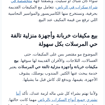
سواء كان شباك أو سبليت. وبصفتنا جهة
متخصصة في
شراء سكراب في الرياض
، نتعامل مع المكيفات القديمة
بحرفية، ونستخرج منها الكامبريسور والمواسير النحاسية
اللي ترفع من قيمة المكيف عند البيع.
بيع مكيفات خربانة وأجهزة منزلية تالفة
حي المرسلات بكل سهولة
الموضوع مو مقتصر بس على المكيفات، حتى
الغسالات، الثلاجات، والأفران القديمة لها سوقها.
بيع
مكيفات خربانة وأجهزة منزلية تالفة حي المرسلات
يعتبر
خدمة يبحث عنها الكثير. المندوب يوصلك، يشوف
الأجهزة، يقيمها، ويدفع لك كاش قبل ما يشيلها.
ولأننا نهتم بشراء كل شي ماله لزمة عندك، تأكد
أننا
نشتري جميع أنواع السكراب بالرياض
مهما كانت حالتها.