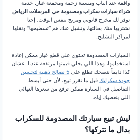
واقفة عند الباب ومسببة زحمة ومجمعة غبار. خدمة
شراء سيارات سكراب ومصدومة حي المرسلات الرياض
توفر لك مخرج قانوني ومربح بنفس الوقت. إحنا
نشتريها منك بحالتها، ونشيل عنك هم “تسطيحها” ونقلها
لمراكز التشليح.
السيارات المصدومة تحتوي على قطع غيار ممكن إعادة
استخدامها، وهذا اللي يخلي قيمتها مرتفعة عندنا. عشان
كذا دايماً ننصحك تطلع على
5 نصائح ذهبية لتحسين
جودة سكرابك
قبل ما تقرر تبيع، لأن حتى أبسط
التفاصيل في السيارة ممكن ترفع من سعرها النهائي
اللي بنعطيك إياه.
ليش تبيع سيارتك المصدومة للسكراب
بدال ما تتركها؟