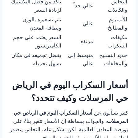
النحاس
تأكد من فصل البلاستيك
عالي جداً
والكابلات
لزيادة السعر
الألمنيوم
يتم تسعيره بالوزن
عالي
والمطابخ
ونظافة المعدن
مكيفات
السعر يعتمد على حجم
مرتفع
السكراب
الكامبريسور
حديد التسليح
متوسط إلى
يفضل تجميعه في مكان
والمخلفات
عالي
يسهل تحميله
أسعار السكراب اليوم في الرياض
حي المرسلات وكيف تتحدد؟
كثير يسألون عن
أسعار السكراب اليوم في الرياض حي
المرسلات
، والجواب ببساطة إن الأسعار تتغير بناءً على
بورصة المعادن العالمية. لكن بشكل عام، النحاس يتصدر
القائمة، يليه الألمنيوم، ثم الحديد والصاج.