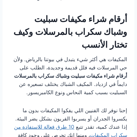
أرقام شراء مكيفات سبليت
وشباك سكراب بالمرسلات وكيف
تختار الأنسب
المكيفات هي أكثر شيء يتبدل في بيوتنا بالرياض. ولأن
حي المرسلات فيه فلل قديمة وجديدة، الطلب على
أرقام شراء مكيفات سبليت وشباك سكراب بالمرسلات
دايماً في ازدياد. المكيف الشباك يختلف تسعيره عن
السبليت بسبب كمية النحاس ونوع الكامبريسور.
إحنا نوفر لك الفنيين اللي يفكوا المكيفات بدون ما
يكسروا الجدران أو يسربوا الفريون بشكل يضر البيئة.
إذا عندك كمية، تقدر تتبع
10 طرق فعالة للاستفادة من
سكراب المكيفات
، ومنها إنك تحرص على وجود كافة