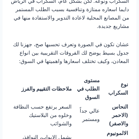
السكراب ونوعه. لكن بشكل عام، السكراب في الرياض
دايما اسعاره ممتازة وتنافسية بسبب الطلب المستمر
من المصانع المحلية لاعادة التدوير والاستفادة منها في
مشاريع جديدة.
عشان تكون في الصورة وتعرف تحسبها صح، جهزنا لك
جدول بسيط يوضح لك الفروقات التقريبية بين انواع
المعادن، وكيف تختلف اسعارها واهميتها في السوق:
مستوى
نوع
الطلب في
ملاحظات التقييم والفرز
السكراب
السوق
النحاس
السعر يرتفع حسب النظافة
عالي جداً
(الاحمر
وخلوه من البلاستيك
ومستمر
والاصفر)
والشوائب
الالمونيوم
يشمل الابواب، النوافذ،