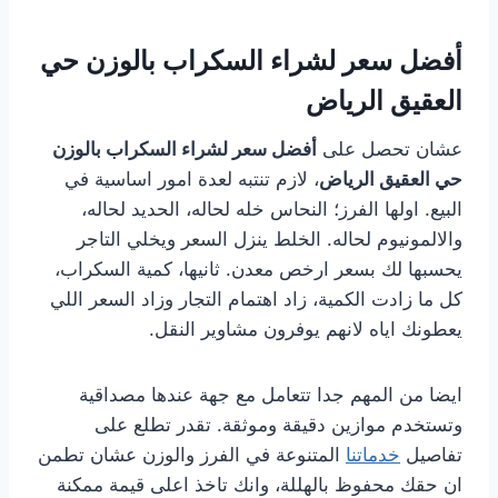
أفضل سعر لشراء السكراب بالوزن حي
العقيق الرياض
عشان تحصل على
أفضل سعر لشراء السكراب بالوزن
حي العقيق الرياض
، لازم تنتبه لعدة امور اساسية في
البيع. اولها الفرز؛ النحاس خله لحاله، الحديد لحاله،
والالمونيوم لحاله. الخلط ينزل السعر ويخلي التاجر
يحسبها لك بسعر ارخص معدن. ثانيها، كمية السكراب،
كل ما زادت الكمية، زاد اهتمام التجار وزاد السعر اللي
يعطونك اياه لانهم يوفرون مشاوير النقل.
ايضا من المهم جدا تتعامل مع جهة عندها مصداقية
وتستخدم موازين دقيقة وموثقة. تقدر تطلع على
تفاصيل
خدماتنا
المتنوعة في الفرز والوزن عشان تطمن
ان حقك محفوظ بالهللة، وانك تاخذ اعلى قيمة ممكنة