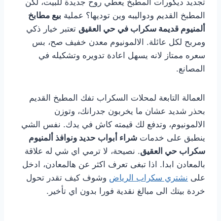
تجديد ديكورات المطبخ يعطي روح جديدة للبيت، لكن
المطبخ القديم ودواليبه وين توديها؟ عملية
بيع مطابخ
ألمنيوم قديمة سكراب في حي العقيق
تعتبر خيار ذكي
ومربح لكل عائلة. الالمونيوم معدن خفيف صح، بس
سعره ممتاز لانه يسهل اعادة تدويره وتشكيله في
المصانع.
العمالة التابعة لمحلات السكراب تفك المطبخ القديم
بحذر شديد عشان ما يخربون جدرانك، وتوزن
الالمونيوم، وتدفع لك قيمته كاش في يدك. نفس الشي
ينطبق على خدمات
شراء أبواب حديد ونوافذ ألمنيوم
سكراب حي العقيق
. نصيحة، لا ترمي اي شي له علاقة
بالمعادن ابدا. اذا تبغى تعرف اكثر عن هالمعادن، ادخل
على
نشتري سكراب الرياض
وشوف كيف تقدر تحول
خردة بيتك الى مبالغ نقدية فورا بدون اي تأخير.