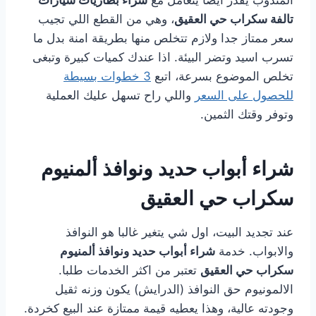
المندوب يقدر ايضا يتعامل مع
شراء بطاريات سيارات
تالفة سكراب حي العقيق
، وهي من القطع اللي تجيب
سعر ممتاز جدا ولازم تتخلص منها بطريقة امنة بدل ما
تسرب اسيد وتضر البيئة. اذا عندك كميات كبيرة وتبغى
تخلص الموضوع بسرعة، اتبع
3 خطوات بسيطة
للحصول على السعر
واللي راح تسهل عليك العملية
وتوفر وقتك الثمين.
شراء أبواب حديد ونوافذ ألمنيوم
سكراب حي العقيق
عند تجديد البيت، اول شي يتغير غالبا هو النوافذ
والابواب. خدمة
شراء أبواب حديد ونوافذ ألمنيوم
سكراب حي العقيق
تعتبر من اكثر الخدمات طلبا.
الالمونيوم حق النوافذ (الدرايش) يكون وزنه ثقيل
وجودته عالية، وهذا يعطيه قيمة ممتازة عند البيع كخردة.