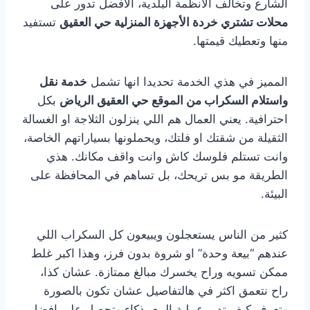
الشارع وتخالف الانظمة البلدية، الافضل تدور على
محلات تشتري خردة الأجهزة المنزلية حي العقيق
تستفيد
منها وتعطيك قيمتها.
المميز في هذي الخدمة تحديدا انها تشمل
خدمة نقل
واستلام السكراب من الموقع حي العقيق الرياض
بكل
احترافية. يعني العمال هم اللي ينزلون الثلاجة او الغسالة
الثقيلة من شقتك او فلتك، ويحملونها بسياراتهم الخاصة،
وانت تستلم فلوسك كاش وانت واقف مكانك. هذي
الطريقة مو بس تريحك، بل تساهم في المحافظة على
البيئة.
كثير من الناس يستعجلون ويبيعون كل السكراب اللي
عندهم “بيعة وحدة” او شروة بدون فرز، وهذا اكبر غلط
ممكن تسويه وراح يخسرك مبالغ ممتازة. عشان كذا،
راح نتعمق اكثر في هالتفاصيل عشان تكون بالصورة
وتعرف كيف تدير عملية البيع بذكاء وتحصل على افضل