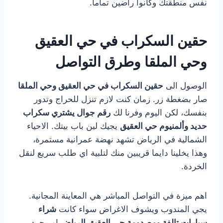
نفس منطقتك وكانوا راضين تماما.
حقين السكراب في حي العقيق
وحي الملقا وطرق التواصل
الوصول الى
حقين السكراب في حي العقيق وحي الملقا
صار بضغطة زر. زمان كنت لازم تنزل للحراج وتدور
بنفسك، لكن اليوم وفرنا لك
رقم جوال يشتري سكراب
حديد وألمنيوم حي العقيق
يجيك لين باب بيتك. الاحياء
الشمالية في الرياض تشهد نهضة عمرانية مستمرة،
وهذا يخلينا دايما قريبين منك لتلبية اي طلب سريع لنقل
الخردة.
اهم ميزة في التواصل المباشر هي المعاينة المجانية.
يجي المندوب ويشوف الاغراض سواء كانت
شراء
سيارات تالفة ومصدومة حي العقيق الرياض
او مجرد