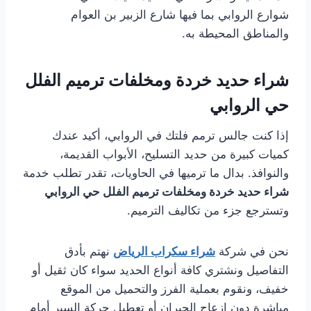
شوارع الروابي بما فيها شارع الزبير بن العوام
والمناطق المحيطة به.
شراء حديد خردة ومخلفات ترميم الفلل
حي الروابي
إذا كنت جالس ترمم فلتك في الروابي، أكيد عندك
كميات كبيرة من حديد التسليح، الأبواب القديمة،
والنوافذ. بدال ما ترميها في الحاويات، تقدر تطلب خدمة
شراء حديد خردة ومخلفات ترميم الفلل حي الروابي
وتسترجع جزء من تكاليف الترميم.
نحن في شركة
شراء سكراب الرياض
نهتم بأدق
التفاصيل ونشتري كافة أنواع الحديد سواء كان ثقيل أو
خفيف، ونقوم بعملية الفرز والتحميل من الموقع
مباشرة دون إزعاج الجيران أو تعطيل حركة السير أمام