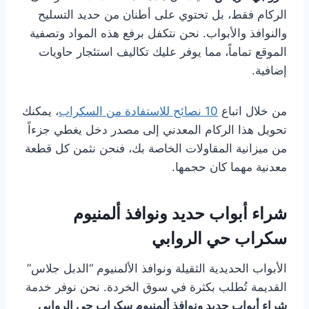
الركام فقط، بل تحتوي على أطنان من حديد التسليح
والنوافذ والأبواب. نحن نتكفل برفع هذه المواد وتصفية
الموقع تماماً، مما يوفر عليك تكاليف استئجار حاويات
إضافية.
من خلال اتباع
10 نصائح للاستفادة من السكراب
، يمكنك
تحويل هذا الركام المعدني إلى مصدر دخل يغطي جزءاً
من ميزانية المقاولات الخاصة بك، فنحن نثمن كل قطعة
معدنية مهما كان حجمها.
شراء أبواب حديد ونوافذ ألمنيوم
سكراب حي الروابي
الأبواب الحديدية الثقيلة ونوافذ الألمنيوم “الدبل جلاس”
القديمة تُطلب بكثرة في سوق الخردة. نحن نوفر خدمة
شراء أبواب حديد ونوافذ ألمنيوم سكراب حي الروابي