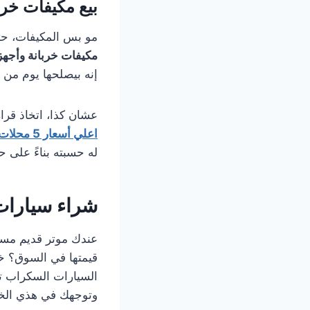
بيع مكيفات خرب
مو بس المكيفات، حتى 
مكيفات خربانة وأجهز
إنه بيصلحها يوم من
عشان كذا، اتخاذ قرار
اعلي أسعار 5 محلات
له حسبته بناءً على ح
شراء سيارات
عندك موتر قديم مسو
قيمتها في السوق؟ 
السيارات السكراب ت
وتوجهك في هذي الخط