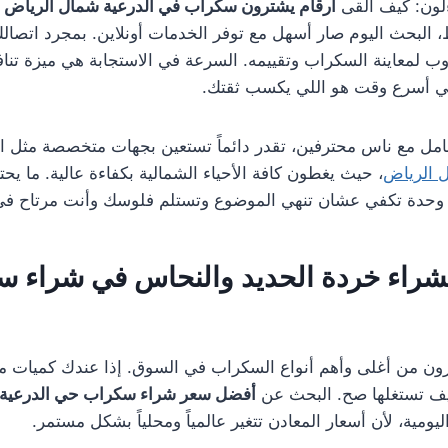
ءلون: كيف ألقى
أرقام يشترون سكراب في الدرعية شمال الرياض
ب
 البحث اليوم صار أسهل مع توفر الخدمات أونلاين. بمجرد اتصالك
وب لمعاينة السكراب وتقييمه. السرعة في الاستجابة هي ميزة تنا
ي أسرع وقت هو اللي يكسب ثقتك.
مل مع ناس محترفين، تقدر دائماً تستعين بجهات متخصصة مثل ا
 الرياض
، حيث يغطون كافة الأحياء الشمالية بكفاءة عالية. ما يح
 وحدة تكفي عشان تنهي الموضوع وتستلم فلوسك وأنت مرتاح في 
راء خردة الحديد والنحاس في شراء 
رون من أغلى وأهم أنواع السكراب في السوق. إذا عندك كميات من
يف تستغلها صح. البحث عن
أفضل سعر شراء سكراب حي الدرعية
ومية، لأن أسعار المعادن تتغير عالمياً ومحلياً بشكل مستمر.