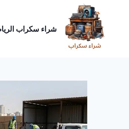
لتجاوز
لى
لمحتوى
شراء سكراب الريا