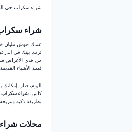
شراء سكراب حي الد
شراء سكراب 
عندك حوش مليان خر
ترمم بيتك في الدرعي
من هذي الأغراض صار أ
قيمة الأشياء القديمة
اليوم، صار بإمكانك
كاش.
شراء سكراب ح
بطريقة ذكية ومربحة،
محلات شراء 