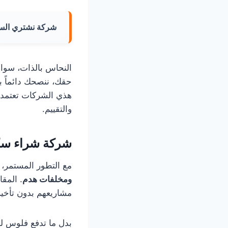
شركة نشتري الس
النحاس بالذات، سواء
حقك، ننصحك دائماً ب
هذي الشركات تعتمد عل
والتقييم.
شركة شراء سك
مع التطور المستمر، ت
ومخلفات هدم
. المق
مشاريعهم بدون تأخير.
بدل ما تدفع فلوس لع