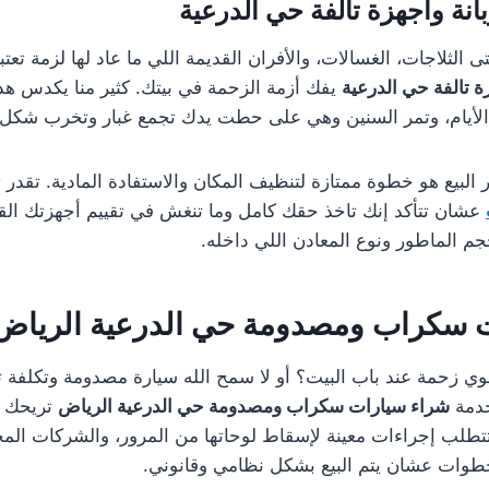
انة وأجهزة تالفة حي الدرعية
الثلاجات، الغسالات، والأفران القديمة اللي ما عاد لها لزمة تعت
ة تالفة حي الدرعية
يفك أزمة الزحمة في بيتك. كثير منا يكدس ه
 الأيام، وتمر السنين وهي على حطت يدك تجمع غبار وتخرب شكل 
 البيع هو خطوة ممتازة لتنظيف المكان والاستفادة المادية. تقدر 
عشان تتأكد إنك تاخذ حقك كامل وما تنغش في تقييم أجهزتك القد
جم الماطور ونوع المعادن اللي داخله.
 سكراب ومصدومة حي الدرعية الرياض
ي زحمة عند باب البيت؟ أو لا سمح الله سيارة مصدومة وتكلفة 
خدمة
شراء سيارات سكراب ومصدومة حي الدرعية الرياض
تريحك م
تطلب إجراءات معينة لإسقاط لوحاتها من المرور، والشركات الم
وات عشان يتم البيع بشكل نظامي وقانوني.