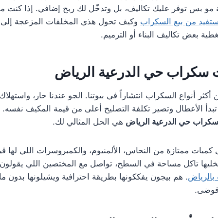
ة مو بس توفر عليك تكاليف، بل وتدخّل لك ربح إضافي. إذا كنت مه
تفيد من بيع السكراب
وكيف تحول هذي المخلفات المزعجة إلى 
ية بعض تكاليف البناء أو الترميم.
 سكراب حي الدرعية الرياض
 أكثر أنواع السكراب انتشاراً في بيوتنا. الجو عندنا حار، واستهلا
بدأ الأعطال وتصير تكلفة التصليح أعلى من قيمة المكيف نفسه. 
سكراب حي الدرعية الرياض
هي الحل المثالي لك.
كميات ممتازة من النحاس، الألمنيوم، والكمبروسرات اللي لها ق
و تخليها تاكل مساحة في السطح، تواصل مع المختصين اللي يقولون
بالرياض
. هم بيجون يفككونها بطريقة احترافية ويشيلونها بدون ما
 فوضى.